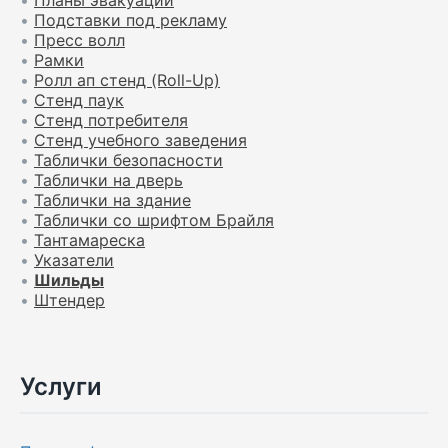
•
Планы эвакуации
•
Подставки под рекламу
•
Пресс волл
•
Рамки
•
Ролл ап стенд (Roll-Up)
•
Стенд паук
•
Стенд потребителя
•
Стенд учебного заведения
•
Таблички безопасности
•
Таблички на дверь
•
Таблички на здание
•
Таблички со шрифтом Брайля
•
Тантамареска
•
Указатели
•
Шильды
•
Штендер
Услуги