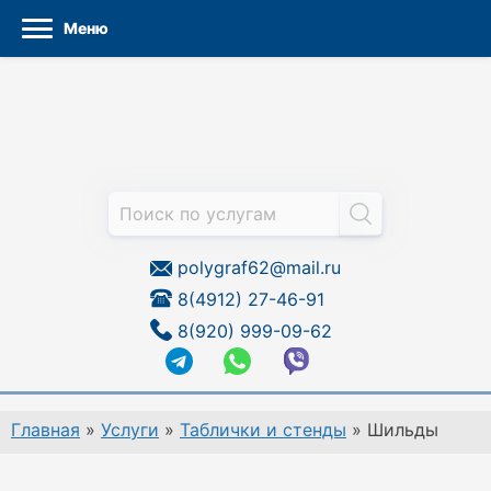
Меню
Перейти
к
содержанию
polygraf62@mail.ru
8(4912) 27-46-91
8(920) 999-09-62
Главная
»
Услуги
»
Таблички и стенды
»
Шильды