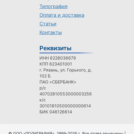
Типография
Оплата и доставка
Статьи
Контакты
Реквизиты
ИНН 6228036679
КПП 623401001
г. Рязань, ул. Горького, д.
102 Б
ПАО «СБЕРБАНК»
р/с
40702810553000003256
к/с
30101810500000000614
БИК 046126614
© ООО «ПОЛИГРАФИЯ», 1999-2026 г. Все права защищены |