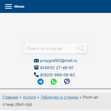
Меню
Перейти
к
содержанию
polygraf62@mail.ru
8(4912) 27-46-91
8(920) 999-09-62
Главная
»
Услуги
»
Таблички и стенды
»
Ролл ап
стенд (Roll-Up)