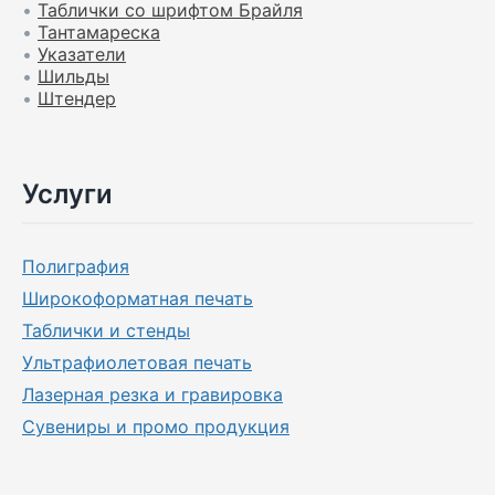
•
Таблички со шрифтом Брайля
•
Тантамареска
•
Указатели
•
Шильды
•
Штендер
Услуги
Полиграфия
Широкоформатная печать
Таблички и стенды
Ультрафиолетовая печать
Лазерная резка и гравировка
Сувениры и промо продукция