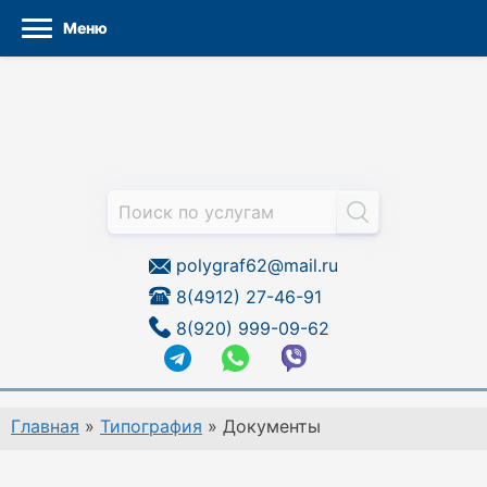
Меню
Перейти
к
содержанию
polygraf62@mail.ru
8(4912) 27-46-91
8(920) 999-09-62
Главная
»
Типография
»
Документы