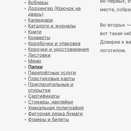
Во-первых, э
•
Воблеры
•
Дорхенгер (Крючок на
месте, собра
дверь)
•
Календари
Во-вторых — 
•
Каталоги и журналы
•
Книги
вот такая не
•
Конверты
Доверие к ва
•
Коробочки и упаковка
•
Корочки и удостоверения
логотипом.
•
Листовки
•
Меню
•
Папки
•
Переплётные услуги
•
Пластиковые карты
•
Пригласительные и
открытки
•
Сертификаты
•
Стикеры, наклейки
•
Уникальная полиграфия
•
Фигурная резка бумаги
•
Флаеры и билеты