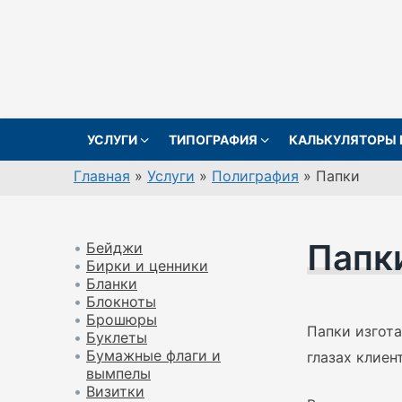
Перейти
к
содержанию
УСЛУГИ
ТИПОГРАФИЯ
КАЛЬКУЛЯТОРЫ 
Главная
»
Услуги
»
Полиграфия
»
Папки
Папк
•
Бейджи
•
Бирки и ценники
•
Бланки
•
Блокноты
•
Брошюры
Папки изгота
•
Буклеты
•
Бумажные флаги и
глазах клиен
вымпелы
•
Визитки