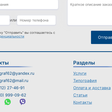
или
у "Отправить" вы соглашаетесь с
денциальности
кты
Разделы
graf62@yandex.ru
Услуги
graf62@mail.ru
Типография
12) 27-46-91
Оплата и доставка
0) 999-09-62
Статьи
Контакты