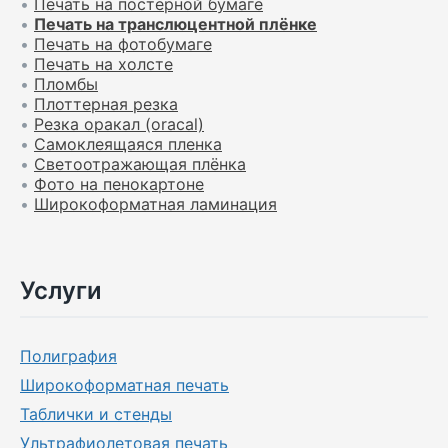
•
Печать на постерной бумаге
•
Печать на транслюцентной плёнке
•
Печать на фотобумаге
•
Печать на холсте
•
Пломбы
•
Плоттерная резка
•
Резка оракал (oracal)
•
Самоклеящаяся пленка
•
Светоотражающая плёнка
•
Фото на пенокартоне
•
Широкоформатная ламинация
Услуги
Полиграфия
Широкоформатная печать
Таблички и стенды
Ультрафиолетовая печать