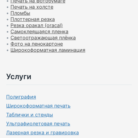
•
Печать на фотобумаге
•
Печать на холсте
•
Пломбы
•
Плоттерная резка
•
Резка оракал (oracal)
•
Самоклеящаяся пленка
•
Светоотражающая плёнка
•
Фото на пенокартоне
•
Широкоформатная ламинация
Услуги
Полиграфия
Широкоформатная печать
Таблички и стенды
Ультрафиолетовая печать
Лазерная резка и гравировка