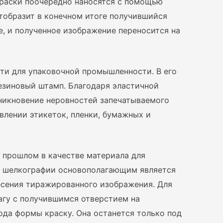
краски поочередно наносятся с помощью
тобразит в конечном итоге получившийся
, и полученное изображение переносится на
ати для упаковочной промышленности. В его
езиновый штамп. Благодаря эластичной
никновение неровностей запечатываемого
влении этикеток, пленки, бумажных и
 прошлом в качестве материала для
 В шелкографии основополагающим является
есения тиражированного изображения. Для
агу с получившимся отверстием на
ода формы краску. Она останется только под