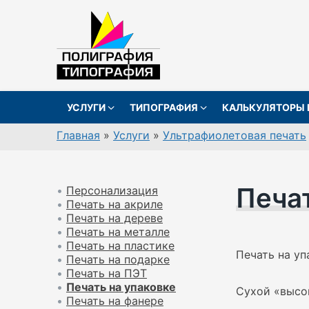
Перейти
к
содержанию
УСЛУГИ
ТИПОГРАФИЯ
КАЛЬКУЛЯТОРЫ 
Главная
»
Услуги
»
Ультрафиолетовая печать
Печат
•
Персонализация
•
Печать на акриле
•
Печать на дереве
•
Печать на металле
•
Печать на пластике
Печать на уп
•
Печать на подарке
•
Печать на ПЭТ
•
Печать на упаковке
Сухой «высо
•
Печать на фанере