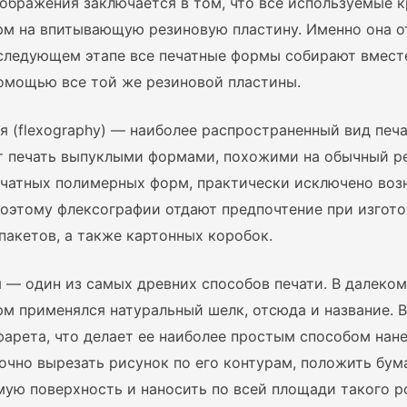
зображения заключается в том, что все используемые 
рм на впитывающую резиновую пластину. Именно она о
 следующем этапе все печатные формы собирают вместе
помощью все той же резиновой пластины.
 (flexography) — наиболее распространенный вид печ
т печать выпуклыми формами, похожими на обычный р
ечатных полимерных форм, практически исключено воз
оэтому флексографии отдают предпочтение при изгото
акетов, а также картонных коробок.
 — один из самых древних способов печати. В далеком
рм применялся натуральный шелк, отсюда и название.
фарета, что делает ее наиболее простым способом нан
очно вырезать рисунок по его контурам, положить бум
ую поверхность и наносить по всей площади такого р