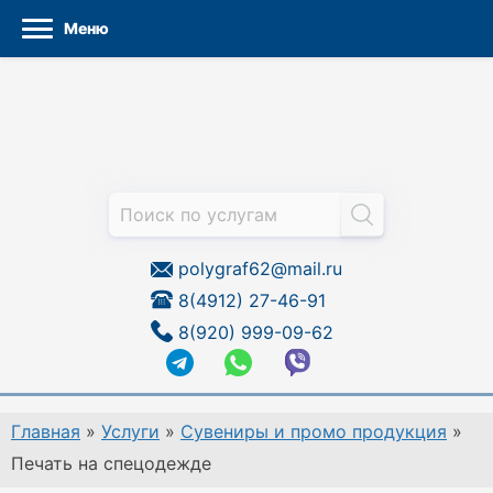
Меню
Перейти
к
содержанию
polygraf62@mail.ru
8(4912) 27-46-91
8(920) 999-09-62
Главная
»
Услуги
»
Сувениры и промо продукция
»
Печать на спецодежде